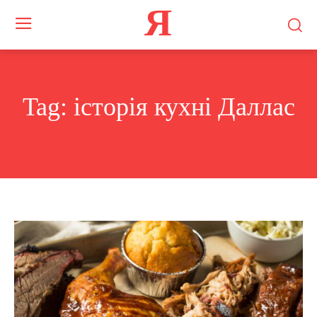
Я
Tag:
історія кухні Даллас