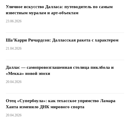
Уличное искусство Далласа: путеводитель по самым
известным муралам и арт-объектам
23.06.2026
Ша’Карри Ричардсон: Далласская ракета с характером
21.04.2026
Даллас — самопровозглашенная столица пиклбола и
«Мекка» новой эпохи
20.04.2026
Отец «Супербоула»: как техасское упрямство Ламара
Ханта изменило ДНК мирового спорта
20.04.2026