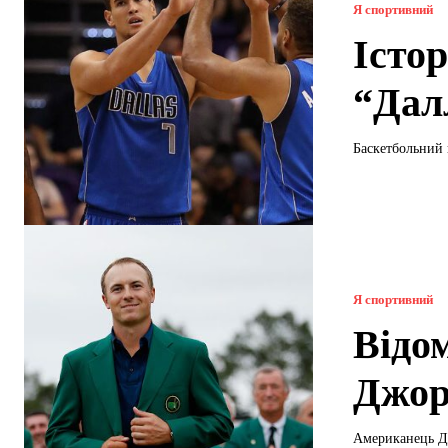
Я спортивний
Істор
“Дал
Баскетбольний 
Я спортивний
Відо
Джор
Американець Дж