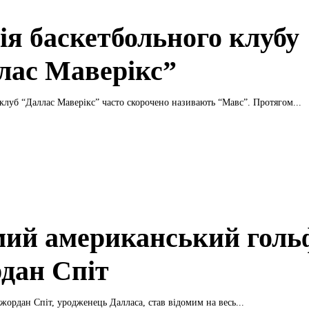
ія баскетбольного клубу
лас Маверікс”
клуб “Даллас Маверікс” часто скорочено називають “Мавс”. Протягом...
мий американський голь
дан Спіт
ордан Спіт, уродженець Далласа, став відомим на весь...