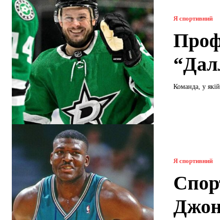
Я спортивний
Проф
“Дал
Команда, у якій
Я спортивний
Спор
Джон