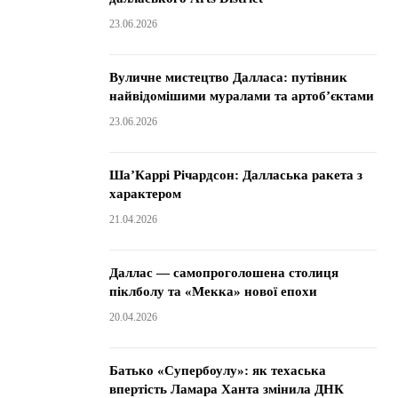
23.06.2026
Вуличне мистецтво Далласа: путівник
найвідомішими муралами та артоб’єктами
23.06.2026
Ша’Каррі Річардсон: Далласька ракета з
характером
21.04.2026
Даллас — самопроголошена столиця
піклболу та «Мекка» нової епохи
20.04.2026
Батько «Супербоулу»: як техаська
впертість Ламара Ханта змінила ДНК