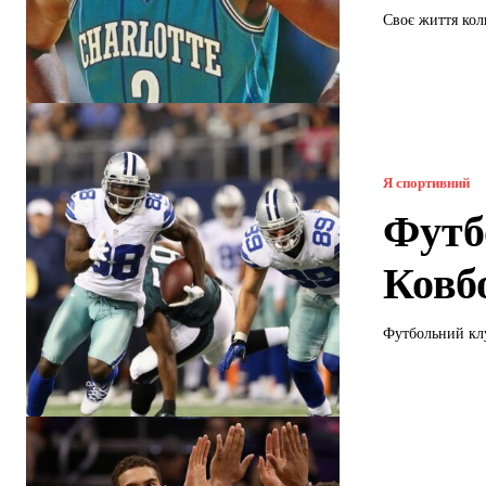
Своє життя кол
Я спортивний
Футб
Ковб
Футбольний клу