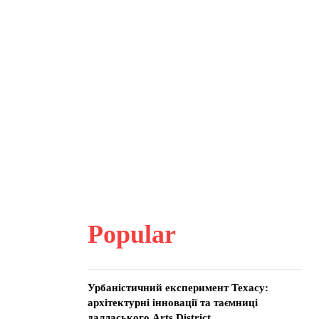
Popular
Урбаністичний експеримент Техасу:
архітектурні інновації та таємниці
далласького Arts District