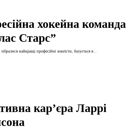
есійна хокейна команда
лас Старс”
 зібралися найкращі професійні хокеїсти, базується в...
тивна кар’єра Ларрі
сона