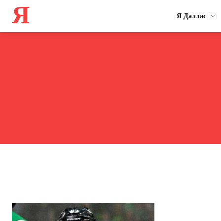
Я
Я Даллас