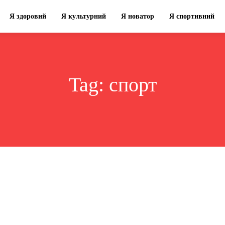
Я здоровий
Я культурний
Я новатор
Я спортивний
Tag:
спорт