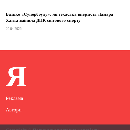
Батько «Супербоулу»: як техаська впертість Ламара
Ханта змінила ДНК світового спорту
20.04.2026
Я
Реклама
Автори