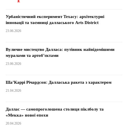
Урбаністичний експеримент Техасу: архітектурні
інновації та таємниці далласького Arts District
23.06.2026
Вуличне мистецтво Далласа: путівник найвідомішими
муралами та артоб’єктами
23.06.2026
Ша’Каррі Річардсон: Далласька ракета з характером
21.04.2026
Даллас — самопроголошена столиця піклболу та
«Мекка» нової епохи
20.04.2026