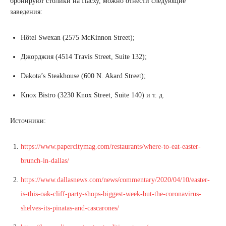
бронируют столики на Пасху, можно отнести следующие
заведения:
Hôtel Swexan (2575 McKinnon Street);
Джорджия (4514 Travis Street, Suite 132);
Dakota’s Steakhouse (600 N. Akard Street);
Knox Bistro (3230 Knox Street, Suite 140) и т. д.
Источники:
https://www.papercitymag.com/restaurants/where-to-eat-easter-
brunch-in-dallas/
https://www.dallasnews.com/news/commentary/2020/04/10/easter-
is-this-oak-cliff-party-shops-biggest-week-but-the-coronavirus-
shelves-its-pinatas-and-cascarones/