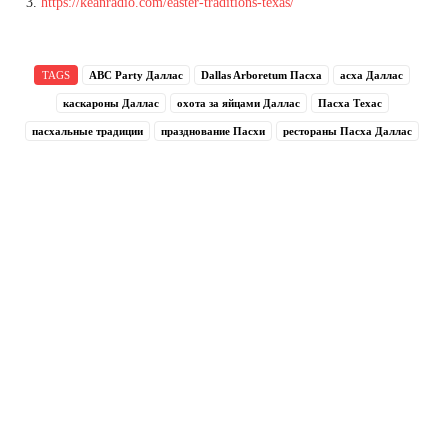
https://keanradio.com/easter-traditions-texas/
TAGS
ABC Party Даллас
Dallas Arboretum Пасха
асха Даллас
каскароны Даллас
охота за яйцами Даллас
Пасха Техас
пасхальные традиции
празднование Пасхи
рестораны Пасха Даллас