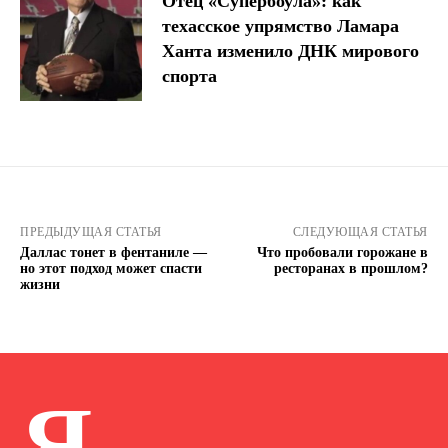
Отец «Супербоула»: как
техасское упрямство Ламара
Ханта изменило ДНК мирового
спорта
ПРЕДЫДУЩАЯ СТАТЬЯ
СЛЕДУЮЩАЯ СТАТЬЯ
Даллас тонет в фентаниле —
Что пробовали горожане в
но этот подход может спасти
ресторанах в прошлом?
жизни
Я