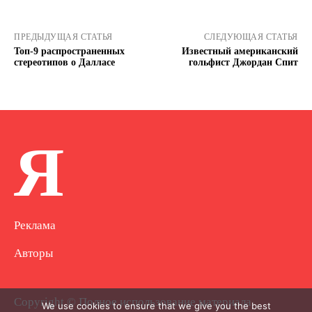
ПРЕДЫДУЩАЯ СТАТЬЯ
СЛЕДУЮЩАЯ СТАТЬЯ
Топ-9 распространенных
Известный американский
стереотипов о Далласе
гольфист Джордан Спит
Я
Реклама
Авторы
Copyright © Полное использование материала
We use cookies to ensure that we give you the best