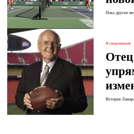
Пока другие ме
Я спортивный
Отец
упря
изме
История Ламара