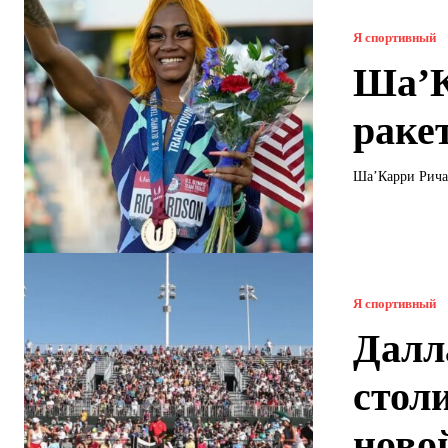
Я спортивный
Ша’К
раке
Ша’Карри Ричар
Я спортивный
Далл
стол
ново