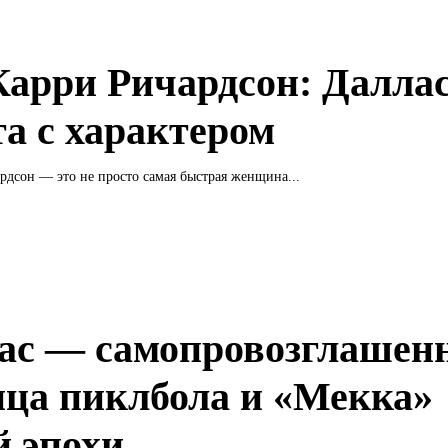
арри Ричардсон: Далла
та с характером
дсон — это не просто самая быстрая женщина...
ас — самопровозглашен
ица пиклбола и «Мекка»
й эпохи