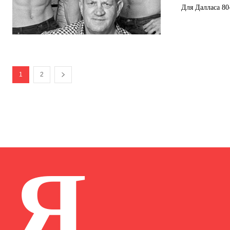
Для Далласа 80
1
2
Я