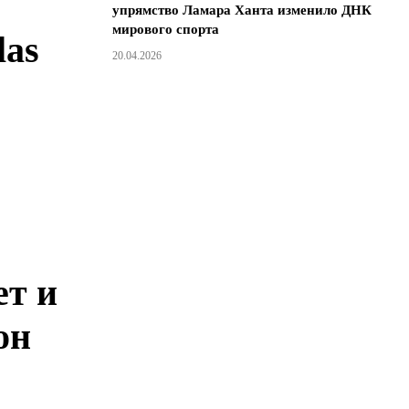
упрямство Ламара Ханта изменило ДНК
мирового спорта
las
20.04.2026
ет и
он