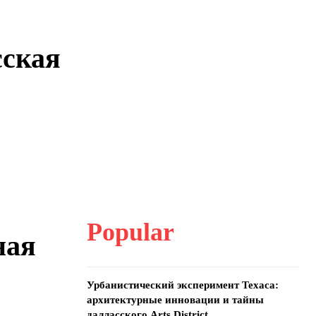
сская
Popular
ная
Урбанистический эксперимент Техаса:
архитектурные инновации и тайны
далласского Arts District