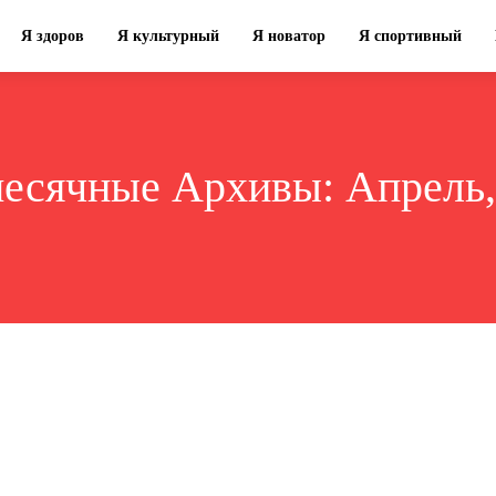
Я здоров
Я культурный
Я новатор
Я спортивный
есячные Архивы: Апрель,