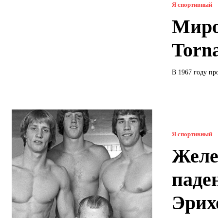
Я спортивный
Миров
Torn
В 1967 году пр
Я спортивный
Желе
паде
Эрих