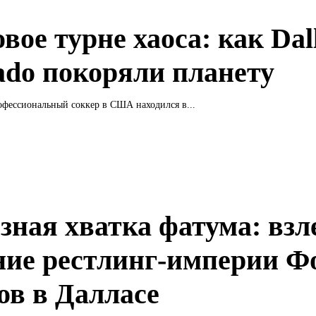
ое турне хаоса: как Dal
ado покоряли планету
офессиональный соккер в США находился в...
зная хватка фатума: взл
ние рестлинг-империи Ф
ов в Далласе