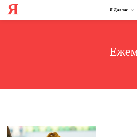
Я
Я Даллас
Ежем