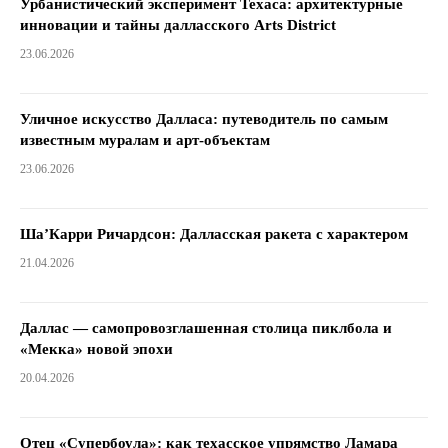
Урбанистический эксперимент Техаса: архитектурные
инновации и тайны далласского Arts District
23.06.2026
Уличное искусство Далласа: путеводитель по самым
известным муралам и арт-объектам
23.06.2026
Ша’Карри Ричардсон: Далласская ракета с характером
21.04.2026
Даллас — самопровозглашенная столица пиклбола и
«Мекка» новой эпохи
20.04.2026
Отец «Супербоула»: как техасское упрямство Ламара