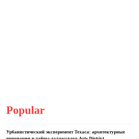
Popular
Урбанистический эксперимент Техаса: архитектурные
инновации и тайны далласского Arts District