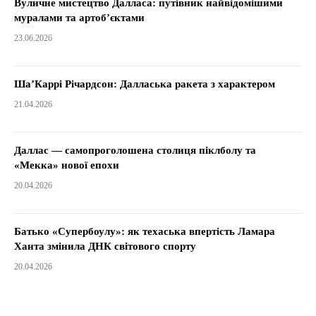
Вуличне мистецтво Далласа: путівник найвідомішими
муралами та артоб’єктами
23.06.2026
Ша’Каррі Річардсон: Далласька ракета з характером
21.04.2026
Даллас — самопроголошена столиця піклболу та
«Мекка» нової епохи
20.04.2026
Батько «Супербоулу»: як техаська впертість Ламара
Ханта змінила ДНК світового спорту
20.04.2026