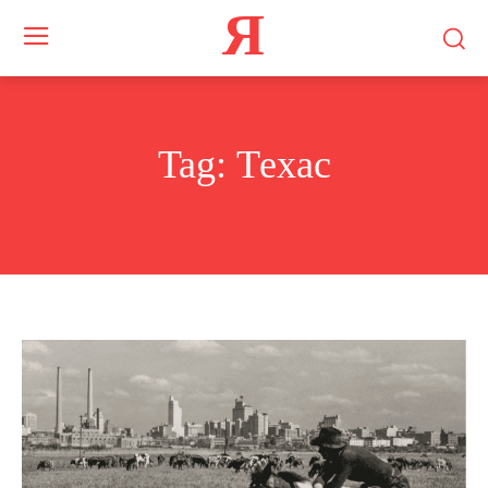
Я
Tag:
Техас