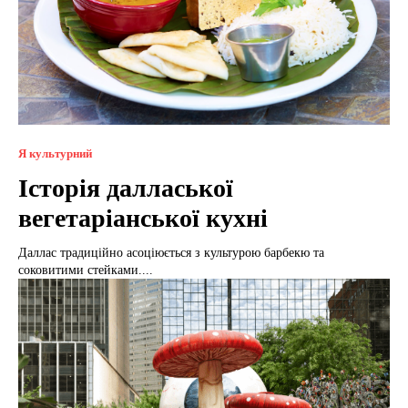
Я культурний
Історія далласької
вегетаріанської кухні
Даллас традиційно асоціюється з культурою барбекю та
соковитими стейками....