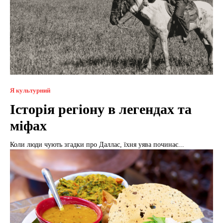
Я культурний
Історія регіону в легендах та
міфах
Коли люди чують згадки про Даллас, їхня уява починає...