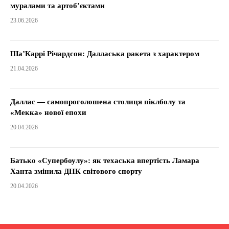
муралами та артоб’єктами
23.06.2026
Ша’Каррі Річардсон: Далласька ракета з характером
21.04.2026
Даллас — самопроголошена столиця піклболу та
«Мекка» нової епохи
20.04.2026
Батько «Супербоулу»: як техаська впертість Ламара
Ханта змінила ДНК світового спорту
20.04.2026