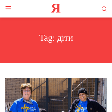
Я
Tag:
діти