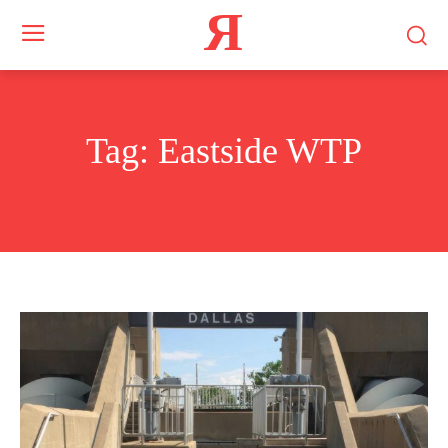
Я
Tag:
Eastside WTP