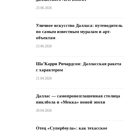
23.06.2026
Уличное искусство Далласа: путеводитель
по самым известным муралам и арт-
объектам
23.06.2026
Ша’Карри Ричардсон: Далласская ракета
с характером
21.04.2026
Даллас — самопровозглашенная столица
пиклбола и «Мекка» новой эпохи
20.04.2026
Отец «Супербоула»: как техасское