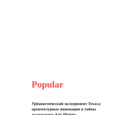
Popular
Урбанистический эксперимент Техаса:
архитектурные инновации и тайны
далласского Arts District