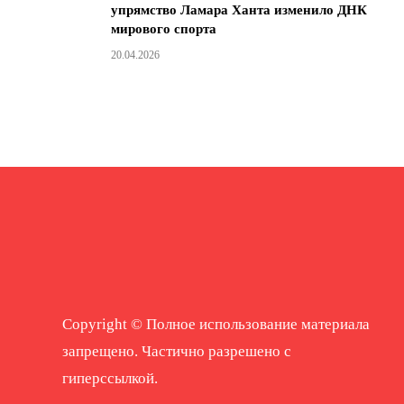
упрямство Ламара Ханта изменило ДНК
мирового спорта
20.04.2026
Copyright © Полное использование материала
запрещено. Частично разрешено с
гиперссылкой.