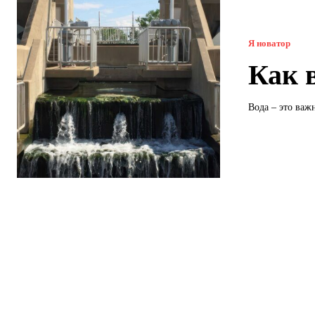
Я новатор
Как 
Вода – это важ