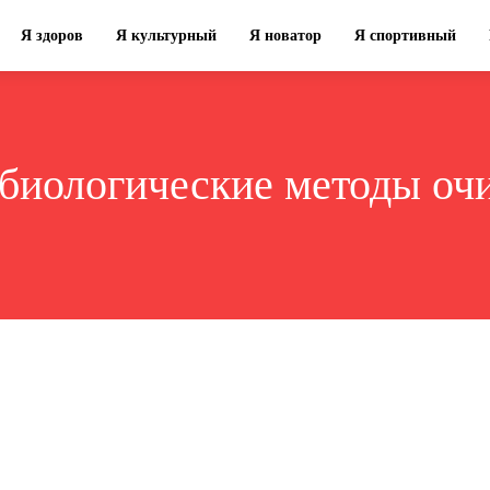
Я здоров
Я культурный
Я новатор
Я спортивный
биологические методы оч