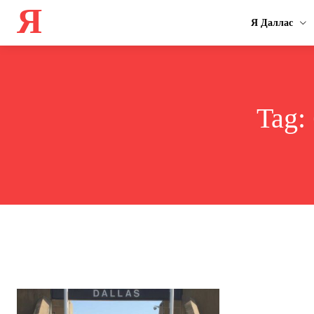
Я
Я Даллас
Tag: