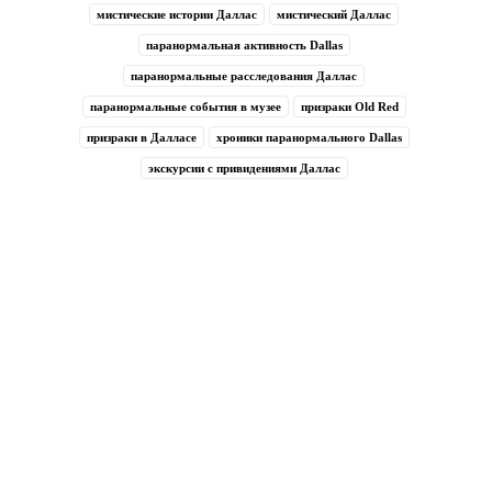
мистические истории Даллас
мистический Даллас
паранормальная активность Dallas
паранормальные расследования Даллас
паранормальные события в музее
призраки Old Red
призраки в Далласе
хроники паранормального Dallas
экскурсии с привидениями Даллас