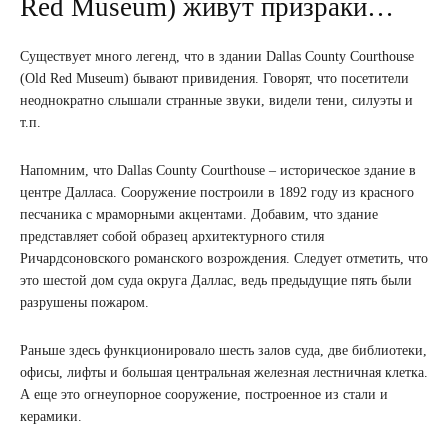
Red Museum) живут призраки…
Существует много легенд, что в здании Dallas County Courthouse
(Old Red Museum) бывают привидения. Говорят, что посетители
неоднократно слышали странные звуки, видели тени, силуэты и
т.п.
Напомним, что Dallas County Courthouse – историческое здание в
центре Далласа. Сооружение построили в 1892 году из красного
песчаника с мраморными акцентами. Добавим, что здание
представляет собой образец архитектурного стиля
Ричардсоновского романского возрождения. Следует отметить, что
это шестой дом суда округа Даллас, ведь предыдущие пять были
разрушены пожаром.
Раньше здесь функционировало шесть залов суда, две библиотеки,
офисы, лифты и большая центральная железная лестничная клетка.
А еще это огнеупорное сооружение, построенное из стали и
керамики.