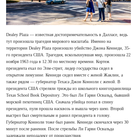
Dealey Plaza — известная достопримечательность в Далласе, ведь
тут произошла трагедия мирового масштаба. Именно на
территории Dealey Plaza произошло убийство Джона Кеннеди, 35-
го президента США. Трагедия, всколыхнувшая мир, произошла 22
ноября 1963 года в 12:30 по местному времени. Кортеж
президента ехал по Элм-стрит, лидер государства сидел в
открытом лимузине. Кеннеди сидел вместе с женой Жаклин, а
также рядом — губернатор Техаса Джон Конноли с женой. В
президента США стреляли трижды из школьного книгохранилища
Texas School Book Depository. Это был Ли Гарви Освальд, бывший
морской пехотинец США. Сначала убийца попал в спину
президента, пуля прошла насквозь и вышла через шею. Второй
выстрел был смертельным и ранил президента в голову.
Губернатор Конноли тоже был ранен. Кеннеди скончался через 30
минут после ранения. После стрельбы Ли Гарви Освальда
задержали неподалеку от происшествия.